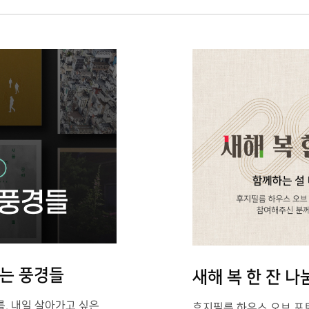
드는 풍경들
새해 복 한 잔 나눔
, 내일 살아가고 싶은
후지필름 하우스 오브 포