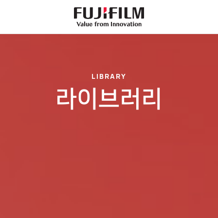
FujiFilm
-
Value
from
Innovation
LIBRARY
라이브러리