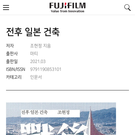
FujiFilm
메
-
뉴
Value
from
Innovation
전후 일본 건축
저자
조현정 지음
출판사
마티
출판일
2021.03
ISBN/ISSN
9791190853101
카테고리
인문서