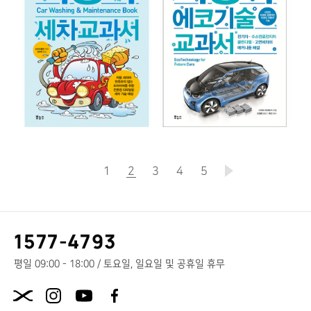
1
2
현
3
4
5
재
페
고
1577-4793
이
객
센
평일 09:00 - 18:00 / 토요일, 일요일 및 공휴일 휴무
지
터
X.com
전
화