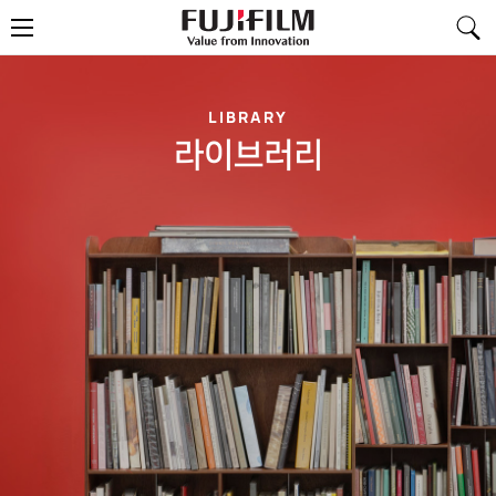
FujiFilm
메
-
뉴
Value
from
Innovation
LIBRARY
라이브러리