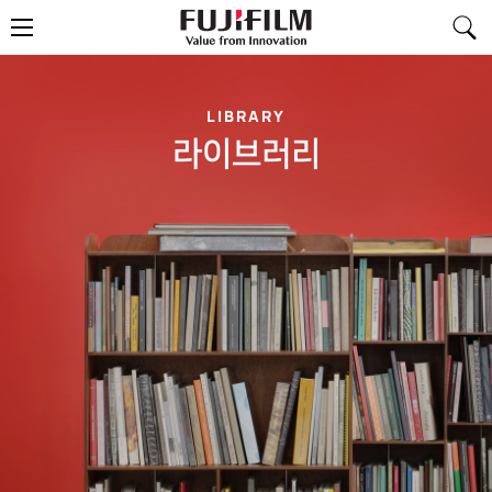
FujiFilm
메
-
뉴
Value
from
Innovation
LIBRARY
라이브러리