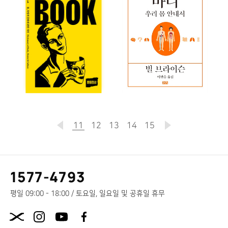
11
현
12
13
14
15
재
페
고
1577-4793
이
객
센
평일 09:00 - 18:00 / 토요일, 일요일 및 공휴일 휴무
지
터
X.com
전
화