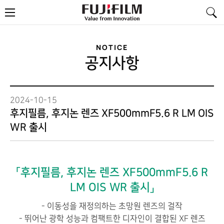
FujiFilm
메
-
뉴
Value
from
Innovation
NOTICE
공지사항
2024-10-15
후지필름, 후지논 렌즈 XF500mmF5.6 R LM OIS
WR 출시
「후지필름, 후지논 렌즈 XF500mmF5.6 R
LM OIS WR 출시」
- 이동성을 재정의하는 초망원 렌즈의 걸작
- 뛰어난 광학 성능과 컴팩트한 디자인이 결합된 XF 렌즈