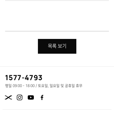
목록 보기
고
1577-4793
객
센
평일 09:00 - 18:00 / 토요일, 일요일 및 공휴일 휴무
터
X.com
전
화
번
호