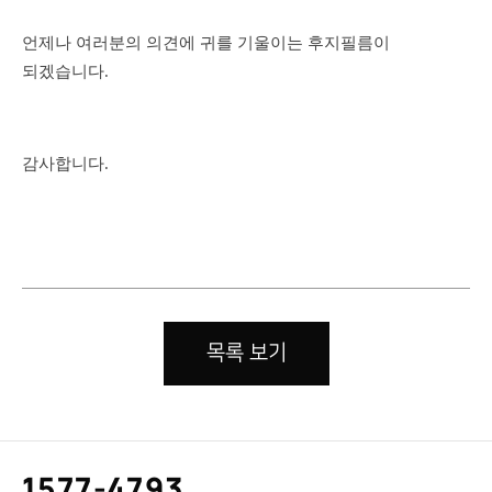
언제나 여러분의 의견에 귀를 기울이는 후지필름이
되겠습니다.
감사합니다.
목록 보기
고
1577-4793