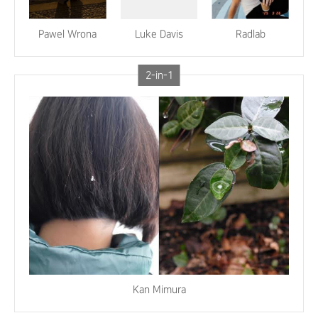
Pawel Wrona
Luke Davis
Radlab
2-in-1
Kan Mimura