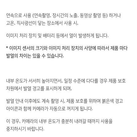
(
,
,
)
연속으로
사용
연속촬영
장시간의
노출
동영상
촬영
등
하거나
,
,
고온
직사광선이
닿는
장소에서
사용
시
.
이미지
처리
장치
및
배터리 등에서
열이
발생하게
됩니다
*
이미지
센서의
크기와
이미지
처리
장치의
사양에
따라서
제품
마다
.
발열의
차이는
있을
수
있습니다
,
내부
온도가
서서히
높아지면서
일정
수준에
다다를
경우
제품
보호
,
차원에서
발열
경고를
표시하게
되며
,
발열
안내
이후에도
계속
촬영
시
제품
보호를
위하여
붉은색
경고
.
아이콘과
함께
카메라가
자동으로
꺼지게
됩니다
,
이
경우
카메라의
내부
온도가
충분히
내려갈
때까지
사용을
.
중지하시기
바랍니다