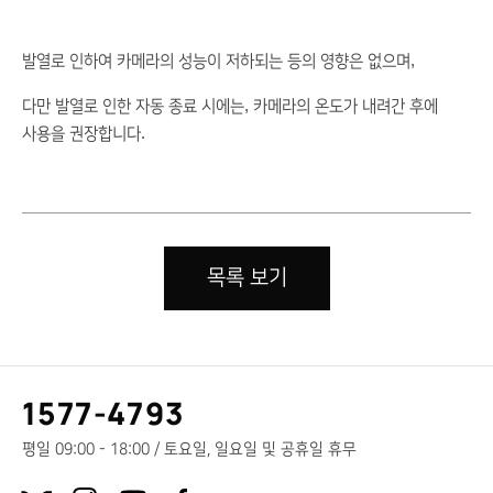
,
발열로
인하여
카메라의
성능이
저하되는
등의
영향은
없으며
,
다만 발열로
인한
자동
종료
시에는
카메라의
온도가
내려간
후에
.
사용을
권장합니다
목록 보기
고
1577-4793
객
센
평일 09:00 - 18:00 / 토요일, 일요일 및 공휴일 휴무
터
X.com