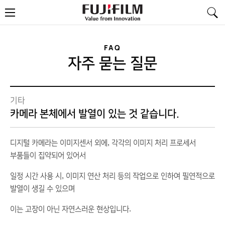
FujiFilm
메
-
뉴
Value
from
Innovation
FAQ
자주 묻는 질문
기타
카메라 본체에서 발열이 있는 것 같습니다.
,
디지털
카메라는
이미지센서
외에
각각의
이미지
처리
프로세서
부품들이
집약되어
있어서
,
일정
시간
사용
시
이미지
연산
처리
등의
작업으로
인하여
필연적으로
발열이
생길
수
있으며
.
이는
고장이
아닌
자연스러운
현상입니다