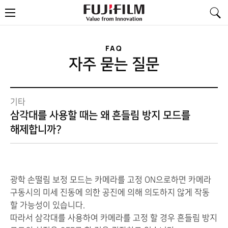
FujiFilm
메
-
뉴
Value
from
Innovation
FAQ
자주 묻는 질문
기타
삼각대를 사용할 때는 왜 흔들림 방지 모드를
해제합니까?
광학
손떨림 보정
모드
는
카메라
를
고정
ON으로하면
카메라
구동시
의
미세
진동에 의한
공진
에 의해
의도하지 않게
작동
할 가능성
이
있습니다.
따라서
삼각대
를
사용하여
카메라
를
고정
할
경우
흔들림
방지