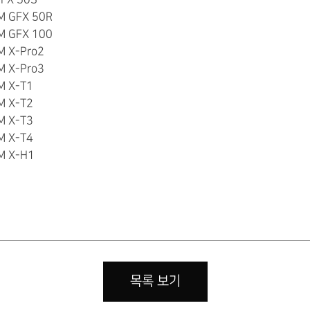
LM GFX 50R
LM GFX 100
M X-Pro2
M X-Pro3
M X-T1
M X-T2
M X-T3
M X-T4
LM X-H1
목록 보기