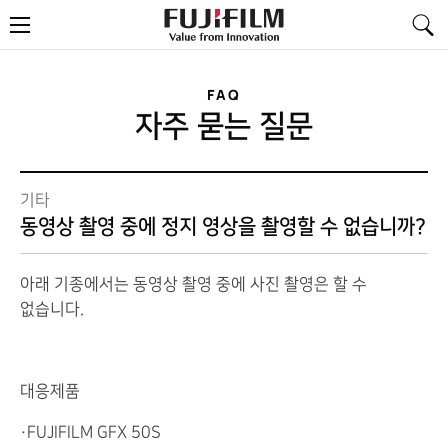
FujiFilm
메
-
뉴
Value
from
Innovation
FAQ
자주 묻는 질문
기타
동영상 촬영 중에 정지 영상을 촬영할 수 없습니까?
아래
기종에서는
동영상 촬영 중에
사진 촬영
은
할 수
없습니다.
대응제품
・FUJIFILM GFX 50S