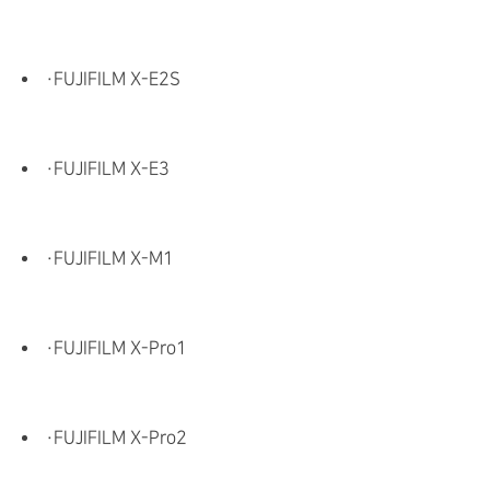
・FUJIFILM X-E2S
・FUJIFILM X-E3
・FUJIFILM X-M1
・FUJIFILM X-Pro1
・FUJIFILM X-Pro2