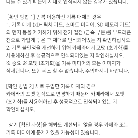
다를 수 있기 때문에 제대로 인식되지 않는 경우가 있습니다.
[확인 방법 1] 반복 이용하신 기록 매체의 경우
1. 기록 매체 (xD- 픽처 카드, 스마트 미디어, SD 메모리 카드)
의 먼지 등을 제거하기 위해 전기 접점 (금속 부분)를 부드러운
천으로 가볍게 닦은 후 제대로 인식되어있는 지 확인하십시오.
2. 기록 불안정을 개선하기 위해 카메라에서 포맷 (초기화)를
사용해하신 후 성공적으로 인식되어있는 지 확인하십시오.
※ 중요 ※ 포맷 (초기화)을 기록 미디어의 모든 이미지가
삭제됩니다. 또한 취소 할 수 없습니다. 주의하시기 바랍니다.
[
확인
방법
2
]
새로 구입한
기록 매체
의
경우
카메라
의
포맷
형식으로
변경하기 때문에
카메라
에서
포맷
(
초기화
)
를 사용해
하신 후
성공적으로
인식
되어있는 지
확인
하십시오.
상기
[
확인
사항
]
을
해봐도
개선되지 않을
경우
카메라
또는
기록
미디어
에
문제가
있을 가능성
이
있습니다.