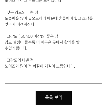
노이즈가 적고
부드러운 느낌
입니다.
낮은
감도
의 나쁜
점
노출량
을
많이 필요
로하기 때문에
흔들림이
쉽고
초점을
맞추기
어려워진다.
고감도
(
ISO400
이상
)
의 좋은
점
감도
설정
이
클수록
더
어두운 곳에서
촬영을 할
수
있게됩니다
.
고감도
의 나쁜
점
노이즈
가
많아 져
화질
이
거칠어
느낌
입니다.
목록 보기