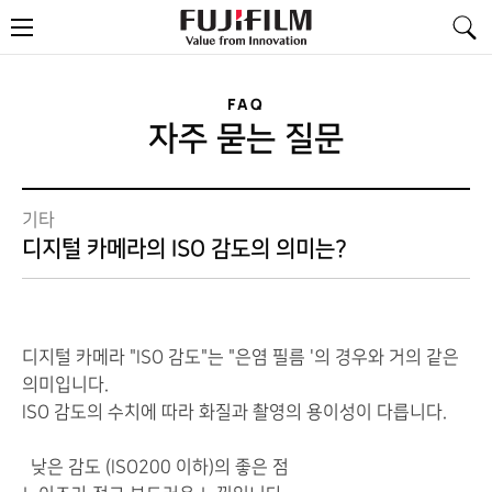
FujiFilm
메
-
뉴
Value
from
Innovation
FAQ
자주 묻는 질문
기타
디지털 카메라의 ISO 감도의 의미는?
디지털
카메라
"
ISO 감도
"는
"
은염
필름
'
의
경우
와 거의 같은
의미
입니다.
ISO 감도
의
수치에 따라
화질
과
촬영
의
용이성이
다릅니다.
낮은
감도
(
ISO200
이하
)
의 좋은
점