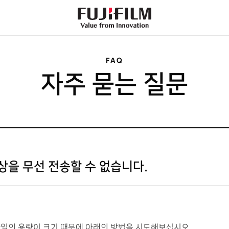
FujiFilm
-
Value
from
Innovation
FAQ
자주 묻는 질문
상을 무선 전송할 수 없습니다.
파일
의
용량
이 크기 때문에
아래
의
방법
을
시도해보십시오.