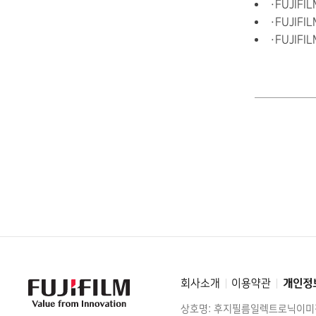
・FUJIFI
・FUJIFI
・FUJIFI
회사소개
이용약관
개인정
FujiFilm
-
Value
상호명: 후지필름일렉트로닉이
from