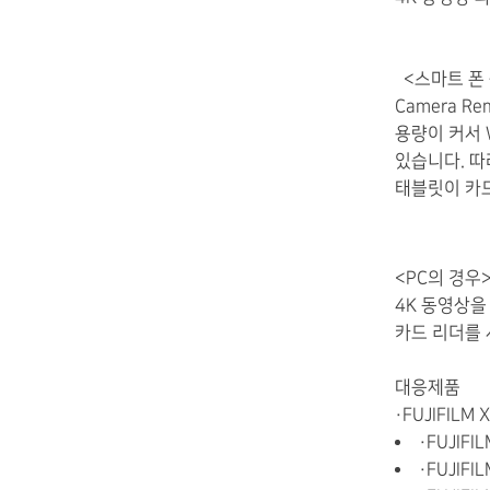
<
스마트 폰
Camera Re
용량
이 커서
있습니다.
따
태블릿
이
카
<
PC의 경우
4K
동영상
을
카드
리더
를
대응제품
・FUJIFILM 
・FUJIFIL
・FUJIFIL