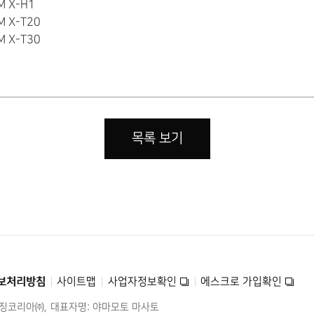
LM X-H1
LM X-T20
LM X-T30
목록 보기
보처리방침
사이트맵
사업자정보확인
에스크로 가입확인
미징코리아㈜
대표자명: 야마모토 마사토