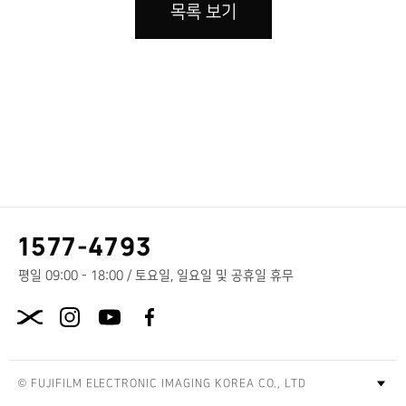
목록 보기
고
1577-4793
객
센
평일 09:00 - 18:00 / 토요일, 일요일 및 공휴일 휴무
터
X.com
전
화
번
호
© FUJIFILM ELECTRONIC IMAGING KOREA CO., LTD
푸