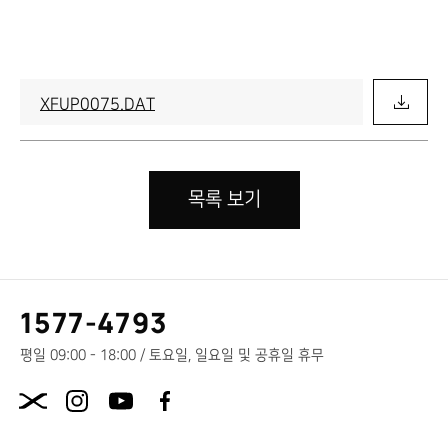
XFUP0075.DAT
목록 보기
고
1577-4793
객
센
평일 09:00 - 18:00 / 토요일, 일요일 및 공휴일 휴무
터
X.com
전
화
번