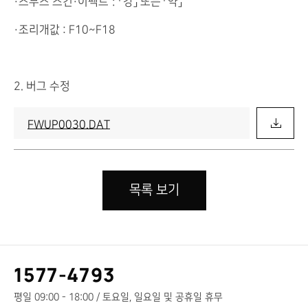
・스무스 스킨・이펙트：「강」 또는 「약」
・조리개값 : F10~F18
2. 버그 수정
FWUP0030.DAT
목록 보기
고
1577-4793
객
센
평일 09:00 - 18:00 / 토요일, 일요일 및 공휴일 휴무