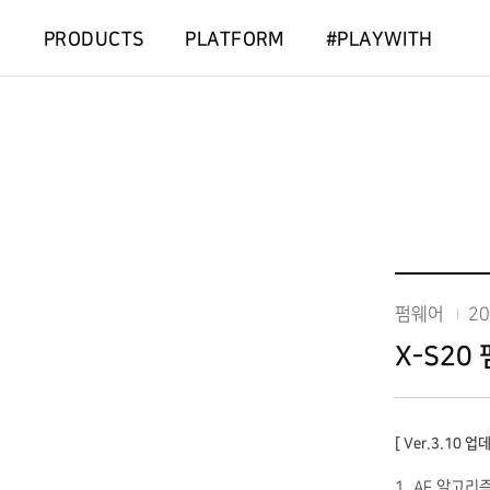
PRODUCTS
PLATFORM
#PLAYWITH
펌웨어
20
X-S20
[ Ver.3.10 
1. AF 알고