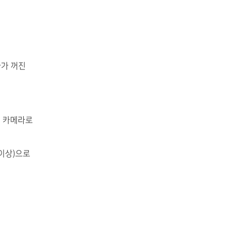
라가 꺼진
고 카메라로
 이상)으로