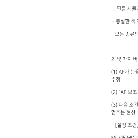
1. 필름 시
- 충실한 색
모든 종류의
2. 몇 가지
(1) AF가
수정
(2) "AF
(3) 다음 
멈추는 현상
［설정 조건
MOVIE MODE