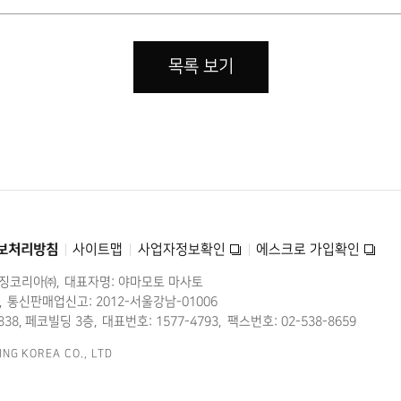
목록 보기
보처리방침
사이트맵
사업자정보확인
에스크로 가입확인
미징코리아㈜
대표자명: 야마모토 마사토
통신판매업신고: 2012-서울강남-01006
38, 페코빌딩 3층
대표번호: 1577-4793
팩스번호: 02-538-8659
ING KOREA CO., LTD