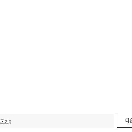
다
7.zip