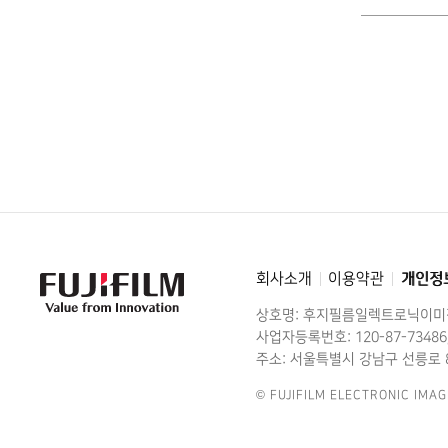
회사소개
이용약관
개인정
FujiFilm
-
Value
상호명: 후지필름일렉트로닉이
from
Innovation
사업자등록번호: 120-87-73486
주소: 서울특별시 강남구 선릉로 8
© FUJIFILM ELECTRONIC IMAG