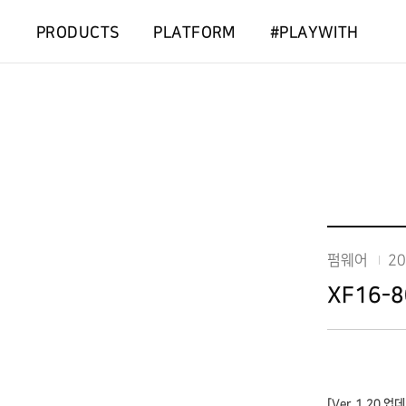
PRODUCTS
PLATFORM
#PLAYWITH
펌웨어
20
XF16-
[
Ver.1.20
업데