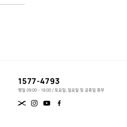
고
1577-4793
객
센
평일 09:00 - 18:00 / 토요일, 일요일 및 공휴일 휴무
터
X.com
전
화
번
호