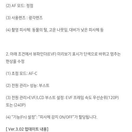
(2) AF 모드: 정점
(3) 사용렌즈 : 광각렌즈
(4) 촬영 피사체: 동물의 털, 고운 나뭇잎, 대비가 낮은 피사체 등
2. 아래 조건에서 뷰파인더(EVF) 미리보기 표시가 단색으로 바뀌고 멈추는
현상을 수정
(1) 초점 모드: AF-C
(2) 전원 관리> 성능: 부스트
(3) 전원 관리>EVF/LCD 부스트 설정: EVF 프레임 속도 우선순위(120P)
또는 (240P)
(4) “기능(Fn) 설정”: “피사체 감지 ON/OFF”가 할당됩니다.
[ Ver.3.02 업데이트 내용]