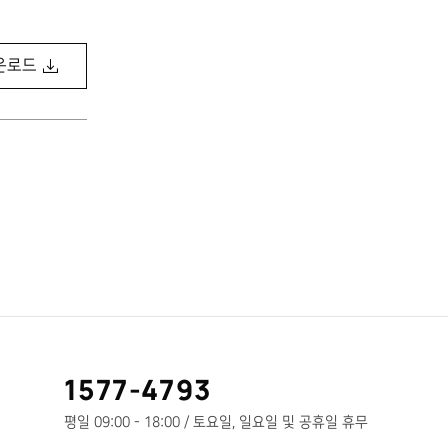
운로드
고
1577-4793
객
센
평일 09:00 - 18:00 / 토요일, 일요일 및 공휴일 휴무
터