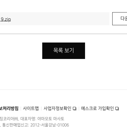
다
9.zip
목록 보기
보처리방침
사이트맵
사업자정보확인
에스크로 가입확인
미징코리아㈜
대표자명: 야마모토 마사토
통신판매업신고: 2012-서울강남-01006