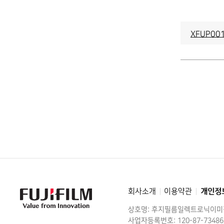
XFUP001
회사소개
이용약관
개인정
FujiFilm
-
Value
상호명: 후지필름일렉트로닉이
from
Innovation
사업자등록번호: 120-87-73486