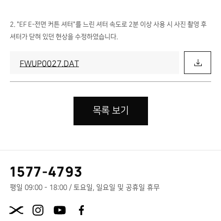
2. "EF E-전면 커튼 셔터"를 느린 셔터 속도로 2분 이상 사용 시 사진 촬영 후
셔터가 닫혀 있던 현상을 수정하였습니다.
FWUP0027.DAT
목록 보기
고
1577-4793
객
센
평일 09:00 - 18:00 / 토요일, 일요일 및 공휴일 휴무
터
X.com
전
화