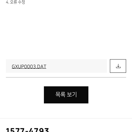
4. 오류 수정
GXUP0003.DAT
목록 보기
고
1577-4793