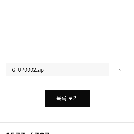
GFUP0002.zip
목록 보기
고