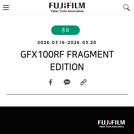
FujiFilm
메
-
뉴
Value
from
Innovation
종료
2026.03.16
-
2026.03.20
GFX100RF FRAGMENT
EDITION