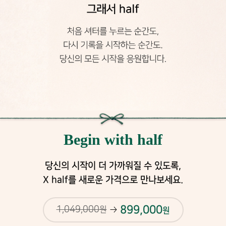
X
처
h
음
Begin with half
셔
a
터
l
를
f
당신의 시작이 더 가까워질 수 있도록,
누
Y
르
X half를 새로운 가격으로 만나보세요.
는
o
순
u
간
899,000
1,049,000
원
원
r
도
h
,