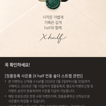
시
꼭 확인하세요!
작
은
가
[정품등록 사은품 (X half 전용 숄더 스트랩 관련)]
볍
본 이벤트는 신제품 X half를 2026년 3월 3일부터 6월 30일까지
게
구매하고, 2026년 7월 10일까지 정품등록과, 별도의 이벤트신청 및
기
이벤트 승인이 완료되어야 사은품 지급이 가능합니다.
록
해당 프로모션은 한정 수량 이벤트이며, 정품등록하신 선착순으로
은
사은품이 마감될 수 있습니다.
깊