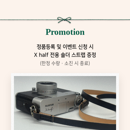
다
a
시
l
기
f
록
,
을
Promotion
시
y
작
o
하
정품등록 및 이벤트 신청 시
u
는
X half 전용 숄더 스트랩 증정
순
r
간
s
(한정 수량 · 소진 시 종료)
도
t
.
o
당
신
r
의
y
모
든
시
작
을
응
원