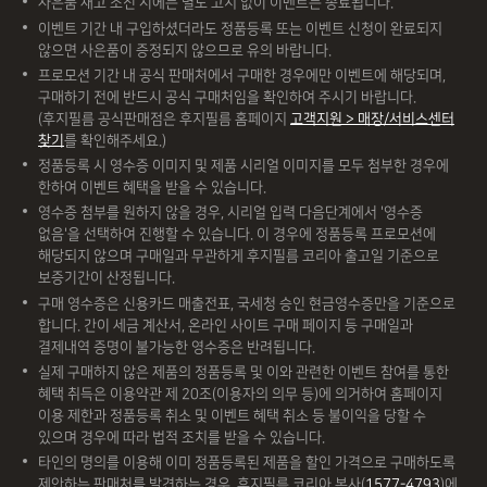
게
사은품 재고 소진 시에는 별도 고지 없이 이벤트는 종료됩니다.
h
이벤트 기간 내 구입하셨더라도 정품등록 또는 이벤트 신청이 완료되지
a
않으면 사은품이 증정되지 않으므로 유의 바랍니다.
l
프로모션 기간 내 공식 판매처에서 구매한 경우에만 이벤트에 해당되며,
f
구매하기 전에 반드시 공식 구매처임을 확인하여 주시기 바랍니다.
와
(후지필름 공식판매점은 후지필름 홈페이지
고객지원 > 매장/서비스센터
함
찾기
를 확인해주세요.)
께
정품등록 시 영수증 이미지 및 제품 시리얼 이미지를 모두 첨부한 경우에
.
한하여 이벤트 혜택을 받을 수 있습니다.
X
h
영수증 첨부를 원하지 않을 경우, 시리얼 입력 다음단계에서 '영수증
a
없음'을 선택하여 진행할 수 있습니다. 이 경우에 정품등록 프로모션에
l
해당되지 않으며 구매일과 무관하게 후지필름 코리아 출고일 기준으로
f
보증기간이 산정됩니다.
구매 영수증은 신용카드 매출전표, 국세청 승인 현금영수증만을 기준으로
합니다. 간이 세금 계산서, 온라인 사이트 구매 페이지 등 구매일과
결제내역 증명이 불가능한 영수증은 반려됩니다.
실제 구매하지 않은 제품의 정품등록 및 이와 관련한 이벤트 참여를 통한
혜택 취득은 이용약관 제 20조(이용자의 의무 등)에 의거하여 홈페이지
이용 제한과 정품등록 취소 및 이벤트 혜택 취소 등 불이익을 당할 수
있으며 경우에 따라 법적 조치를 받을 수 있습니다.
타인의 명의를 이용해 이미 정품등록된 제품을 할인 가격으로 구매하도록
제안하는 판매처를 발견하는 경우, 후지필름 코리아 본사(
1577-4793
)에