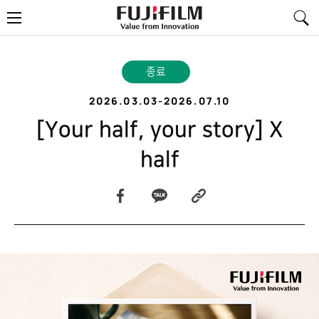
FujiFilm
메
-
뉴
Value
from
Innovation
종료
2026.03.03
-
2026.07.10
[Your half, your story] X
half