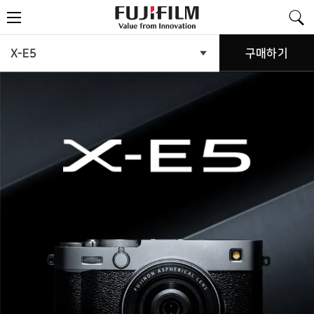
FujiFilm
메
-
뉴
Value
from
Innovation
제
X-E5
구매하기
제
품
품
메
뉴
소
열
기
개