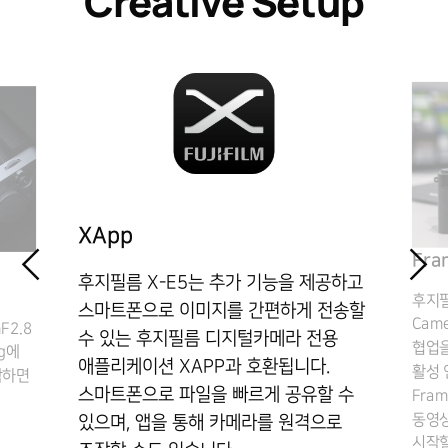
Creative Setup
XApp
Fra
후지필름 X-E5는 추가 기능을 제공하고
후지필
스마트폰으로 이미지를 간편하게 전송할
Came
F2.8
수 있는 후지필름 디지털카메라 전용
협업을
g에
애플리케이션 XAPP과 호환됩니다.
활성 
착하면
스마트폰으로 파일을 빠르게 공유할 수
Fra
동영상
있으며, 앱을 통해 카메라를 원격으로
시작할