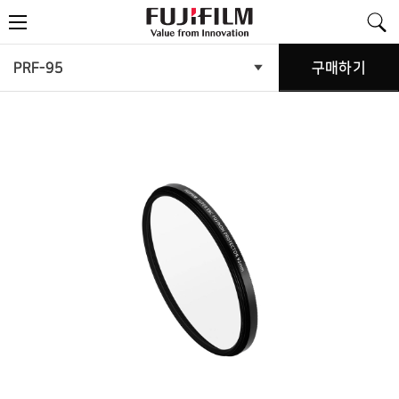
FujiFilm
메
-
뉴
Value
from
Innovation
제
PRF-95
구매하기
제
품
품
메
뉴
소
열
기
개