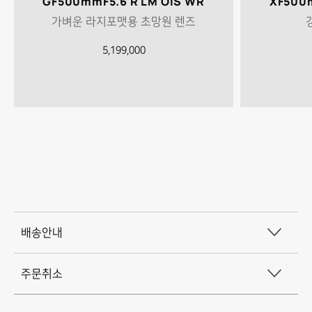
GF500mmF5.6 R LM OIS WR
XF500m
가벼운 라지포맷용 초망원 렌즈
5,199,000
배
배송안내
송
주문취소
및
주