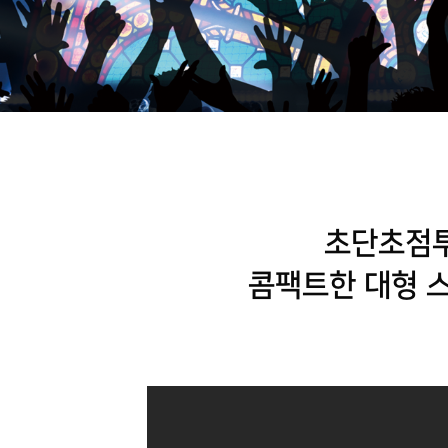
초단초점투
콤팩트한 대형 