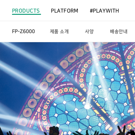
PRODUCTS
PLATFORM
#PLAYWITH
FP-Z6000
제품 소개
사양
배송안내
제
상
품
세
소
네
개
비
게
이
션