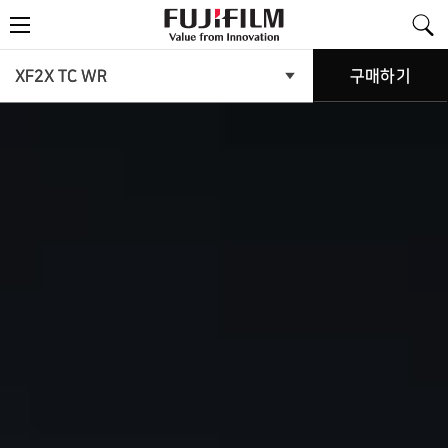
FujiFilm
메
-
뉴
Value
from
Innovation
제
XF2X TC WR
구매하기
제
품
품
메
뉴
소
열
기
개