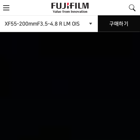
FujiFilm
메
-
뉴
Value
from
Innovation
제
XF55-200mmF3.5-4.8 R LM OIS
구매하기
제
품
품
메
뉴
소
열
기
개