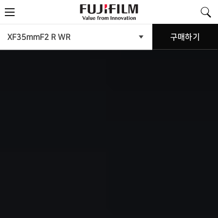
FujiFilm
메
-
뉴
Value
from
Innovation
제
XF35mmF2 R WR
구매하기
제
품
품
메
뉴
소
열
기
개