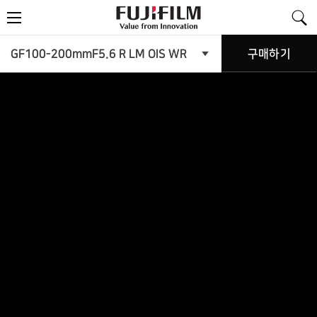
FujiFilm
메
-
뉴
Value
from
Innovation
제
GF100-200mmF5.6 R LM OIS WR
구매하기
제
품
품
메
뉴
소
열
기
개