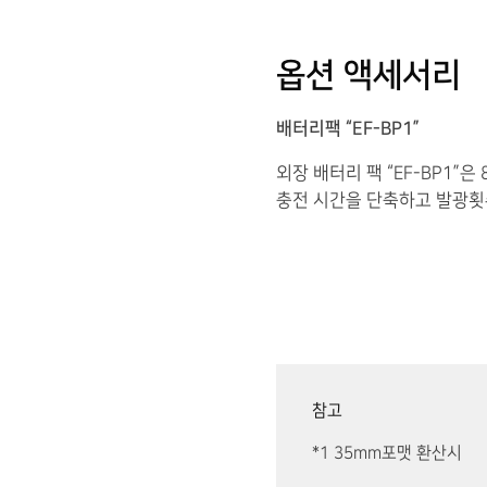
옵션 액세서리
배터리팩 “EF-BP1”
외장 배터리 팩 “EF-BP1”은
충전 시간을 단축하고 발광횟
참고
*1 35mm포맷 환산시