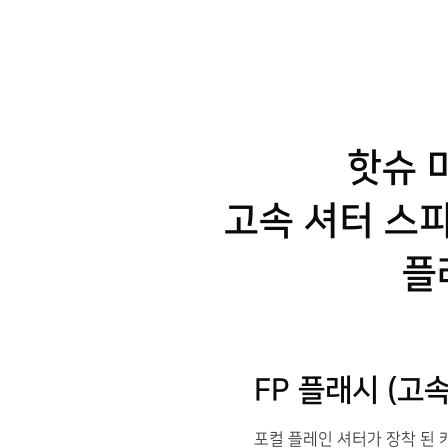
핫슈 
고속 셔터 스피
플
FP 플래시 (고
포컬 플레인 셔터가 장착 된 