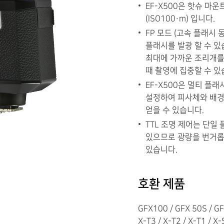
EF-X500은 핫슈 마운
(ISO100·m) 입니다.
FP 모드 (고속 플래시
플래시를 발광 할 수 있
최대에 가까운 조리개를
때 촬영에 집중할 수 있
EF-X500은 멀티 플
설정하여 피사체와 배경
얻을 수 있습니다.
TTL 조명 제어는 단일
있으므로 광량을 번거롭
있습니다.
호환 제품
GFX100 / GFX 50S / GFX
X-T3 / X-T2 / X-T1 / X-