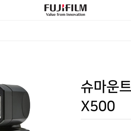
FujiFilm
-
Value
from
Innovation
슈마운트 
X500