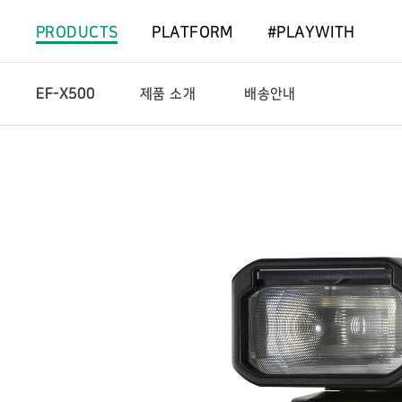
PRODUCTS
PLATFORM
#PLAYWITH
EF-X500
제품 소개
배송안내
제
상
품
세
소
네
개
비
게
이
션