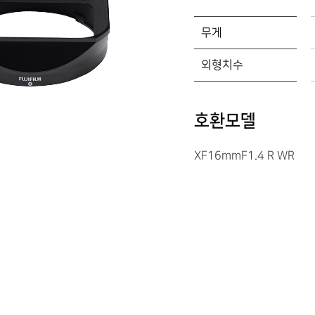
무게
외형치수
호환모델
XF16mmF1.4 R WR