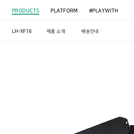
PRODUCTS
PLATFORM
#PLAYWITH
LH-XF16
제품 소개
배송안내
제
상
품
세
소
네
개
비
게
이
션