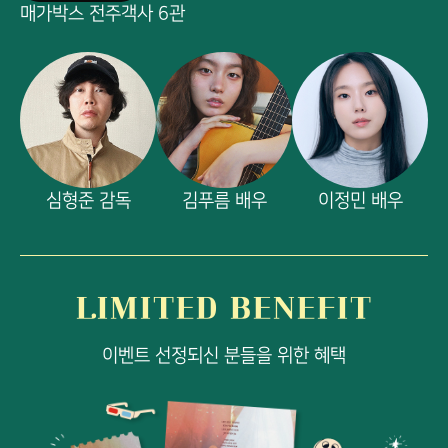
매가박스 전주객사 6관
심형준 감독
김푸름 배우
이정민 배우
LIMITED BENEFIT
이벤트 선정되신 분들을 위한 혜택