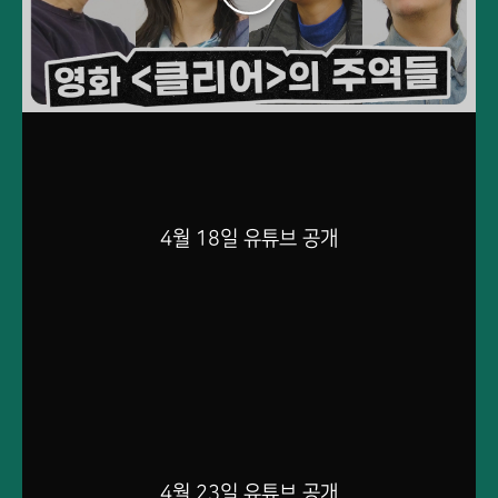
튜
브
바
로
가
기
4월 18일
유튜브 공개
4월 23일
유튜브 공개