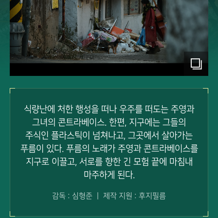
I
L
P
영
상
r
보
e
기
식량난에 처한 행성을 떠나 우주를 떠도는 주영과
그녀의 콘트라베이스.
한편, 지구에는 그들의
s
주식인 플라스틱이 넘쳐나고, 그곳에서 살아가는
e
푸름이 있다.
푸름의 노래가 주영과 콘트라베이스를
지구로 이끌고,
서로를 향한 긴 모험 끝에 마침내
n
마주하게 된다.
t
감독 : 심형준 ㅣ 제작 지원 : 후지필름
s