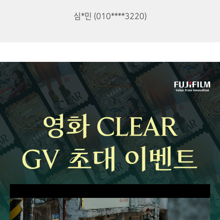
심*민 (010****3220)
[
F
J
F