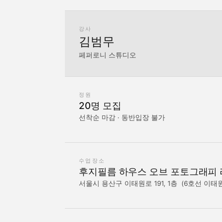
강사
김범무
페퍼로니 스튜디오
정원
20명 모집
선착순 마감 · 동반입장 불가
수업장소
후지필름 하우스 오브 포토그래피
서울시 용산구 이태원로 191, 1층 (6호선 이태