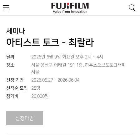
FujiFilm
메
-
뉴
Value
from
Innovation
세미나
아티스트 토크 - 최랄라
날짜
2026년 6월 9일 화요일 오후 2시 ~ 4시
장소
서울 용산구 이태원 191 1층, 하우스오브포토그래피
서울
신청 기간
2026.05.27 - 2026.06.04
선착순 모집
25명
참가비
20,000원
신청마감