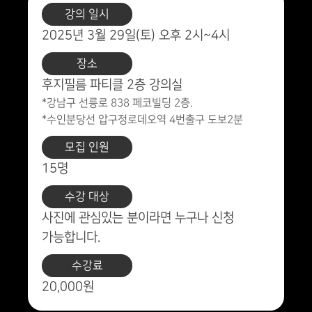
강의 일시
2025년 3월 29일(토) 오후 2시~4시
장소
후지필름 파티클 2층 강의실
*강남구 선릉로 838 페코빌딩 2층.
*수인분당선 압구정로데오역 4번출구 도보2분
모집 인원
15명
수강 대상
사진에 관심있는 분이라면 누구나 신청
가능합니다.
수강료
20,000원