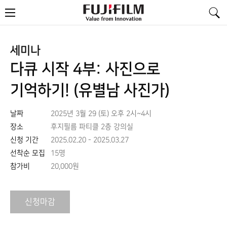
FujiFilm
메
-
뉴
Value
from
Innovation
세미나
다큐 시작 4부: 사진으로
기억하기! (유별남 사진가)
날짜
2025년 3월 29 (토) 오후 2시~4시
장소
후지필름 파티클 2층 강의실
신청 기간
2025.02.20 - 2025.03.27
선착순 모집
15명
참가비
20,000원
신청마감