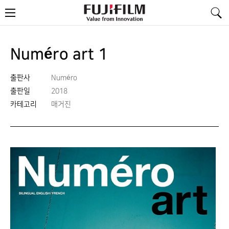
FujiFilm
메
-
뉴
Value
from
Innovation
Numéro art 1
출판사
Numéro
출판일
2018
카테고리
매거진