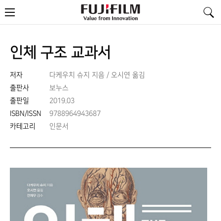
FujiFilm
메
-
뉴
Value
from
Innovation
인체 구조 교과서
저자
다케우치 슈지 지음 / 오시연 옮김
출판사
보누스
출판일
2019.03
ISBN/ISSN
9788964943687
카테고리
인문서