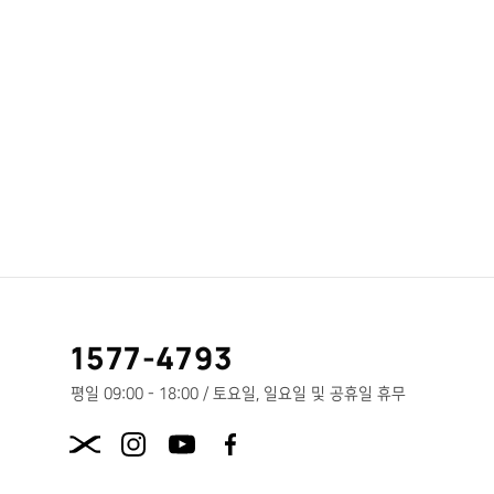
고
1577-4793
객
센
평일 09:00 - 18:00 / 토요일, 일요일 및 공휴일 휴무
터
X.com
전
화
번