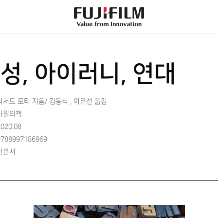
FujiFilm
-
Value
from
Innovation
성, 아이러니, 연대
리처드 로티 지음/ 김동식 , 이유선 옮김
사월의책
2020.08
9788997186969
인문서