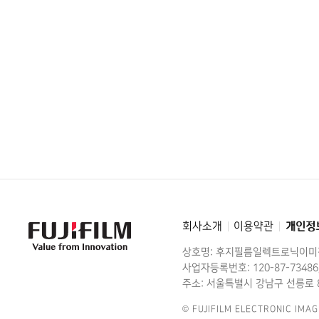
회사소개
이용약관
개인정
FujiFilm
-
Value
상호명: 후지필름일렉트로닉이
from
Innovation
사업자등록번호: 120-87-73486
주소: 서울특별시 강남구 선릉로 8
© FUJIFILM ELECTRONIC IMAG