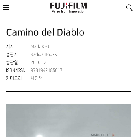
FujiFilm
메
-
뉴
Value
from
Innovation
Camino del Diablo
저자
Mark Klett
출판사
Radius Books
출판일
2016.12.
ISBN/ISSN
9781942185017
카테고리
사진책