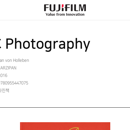
FujiFilm
-
Value
from
Innovation
 Photography
an von Holleben
TARZIPAN
2016
9780955447075
사진책