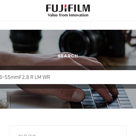
FujiFilm
-
Value
from
Innovation
SEARCH
검
색
결
과