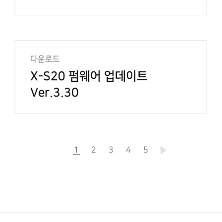
다운로드
X-S20 펌웨어 업데이트
Ver.3.30
1
현
2
3
4
5
재
페
이
지