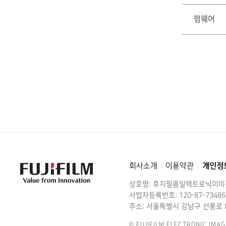
펌웨어
회사소개
이용약관
개인정
FujiFilm
-
Value
상호명: 후지필름일렉트로닉이
from
Innovation
사업자등록번호: 120-87-73486
주소: 서울특별시 강남구 선릉로 8
© FUJIFILM ELECTRONIC IMAG