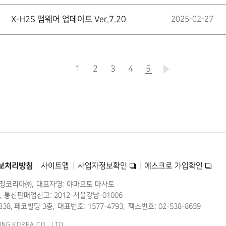
X-H2S 펌웨어 업데이트 Ver.7.20
2025-02-27
1
2
3
4
5
현재
페이지
보처리방침
사이트맵
사업자정보확인
에스크로 가입확인
미징코리아㈜
대표자명: 야마모토 마사토
통신판매업신고: 2012-서울강남-01006
38, 페코빌딩 3층
대표번호: 1577-4793
팩스번호: 02-538-8659
ING KOREA CO., LTD