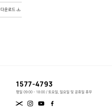
다운로드
고
1577-4793
객
센
평일 09:00 - 18:00 / 토요일, 일요일 및 공휴일 휴무
터
X.com
전
화